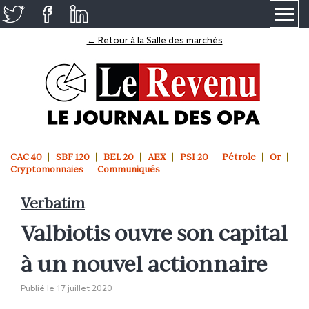
≡
← Retour à la Salle des marchés
CAC 40
SBF 120
BEL 20
AEX
PSI 20
Pétrole
Or
Cryptomonnaies
Communiqués
Verbatim
Valbiotis ouvre son capital
à un nouvel actionnaire
Publié le
17 juillet 2020