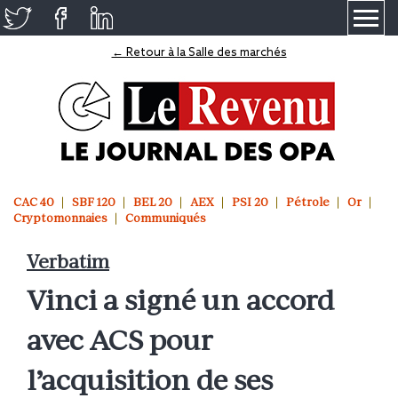
≡
← Retour à la Salle des marchés
CAC 40
SBF 120
BEL 20
AEX
PSI 20
Pétrole
Or
Cryptomonnaies
Communiqués
Verbatim
Vinci a signé un accord
avec ACS pour
l’acquisition de ses