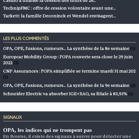
Casino a finalisé la cession des murs de 26…
TechnipFMC : offre de cession volontaire avant une…
Tarkett: la famille Deconinck et Wendel envisagent…
LES PLUS COMMENTÉS
OPA, OPE, fusions, rumeurs… La synthèse de la 8e semaine
(1)
Europcar Mobility Group : l’OPA rouverte sera close le 29 juin
2022
(2)
CNP Assurances : l’OPA simplifiée se termine mardi 31 mai 202
(1)
OPA, OPE, fusions, rumeurs… La synthèse de la 9e semaine
(2)
Schneider Electric va absorber IGE+XAO, sa filiale à 83,93%
(1)
SIGNAUX
OPA, les indices qui ne trompent pas
En Bourse, il existe des signaux à suivre pour détecter une