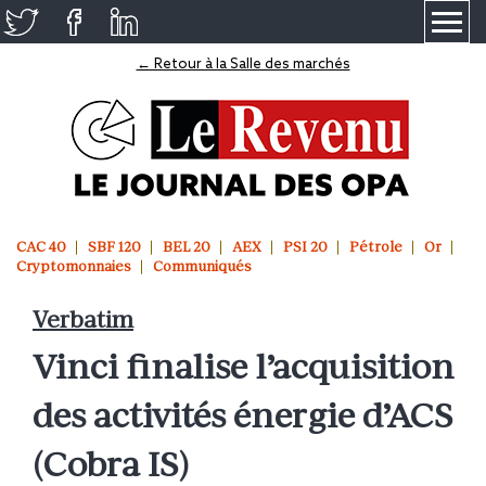
≡
← Retour à la Salle des marchés
CAC 40
SBF 120
BEL 20
AEX
PSI 20
Pétrole
Or
Cryptomonnaies
Communiqués
Verbatim
Vinci finalise l’acquisition
des activités énergie d’ACS
(Cobra IS)