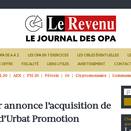
PA DE A À Z
LES OPA EN 7 EXERCICES
LES CIBLES ÉVENTUELLES
L
E OFFRE
FISCALITÉ
LIENS UTILES
AVERTISSEMENT
CONTAC
L 20
AEX
PSI 20
Pétrole
Or
Cryptomonnaies
Communi
 annonce l’acquisition de
 d’Urbat Promotion