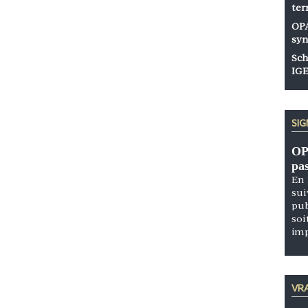
ter
OPA
syn
Sch
IGE
SI
OP
pa
En 
sui
pub
soi
im
VRA