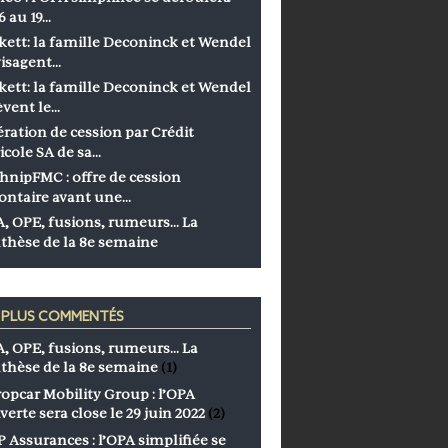
6 au 19…
kett: la famille Deconinck et Wendel
isagent…
kett: la famille Deconinck et Wendel
èvent le…
ration de cession par Crédit
icole SA de sa…
hnipFMC : offre de cession
ontaire avant une…
, OPE, fusions, rumeurs… La
thèse de la 8e semaine
S PLUS COMMENTÉS
, OPE, fusions, rumeurs… La
thèse de la 8e semaine
(1)
opcar Mobility Group : l’OPA
verte sera close le 29 juin 2022
(2)
 Assurances : l’OPA simplifiée se