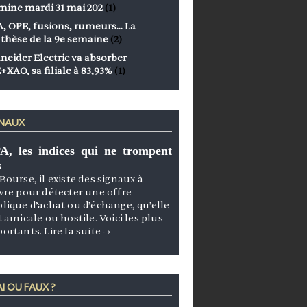
mine mardi 31 mai 202
(1)
, OPE, fusions, rumeurs… La
thèse de la 9e semaine
(2)
neider Electric va absorber
+XAO, sa filiale à 83,93%
(1)
GNAUX
A, les indices qui ne trompent
s
Bourse, il existe des signaux à
vre pour détecter une offre
lique d’achat ou d’échange, qu’elle
t amicale ou hostile. Voici les plus
portants.
Lire la suite
→
I OU FAUX ?