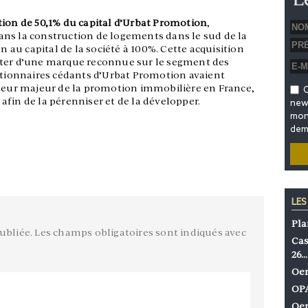
tion de 50,1% du capital d’Urbat Promotion
,
ns la construction de logements dans le sud de la
on au capital de la société à 100%. Cette acquisition
oter d’une marque reconnue sur le segment des
actionnaires cédants d’Urbat Promotion avaient
cteur majeur de la promotion immobilière en France,
O
fin de la pérenniser et de la développer.
news
mon 
dem
LES
Pla
ubliée.
Les champs obligatoires sont indiqués avec
Cas
26…
Oen
OPA
Oen