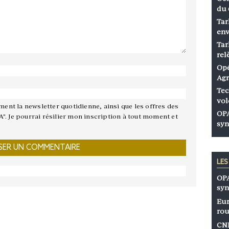
du 
Tar
env
Tar
rel
Opé
Agr
Tec
vol
ement la newsletter quotidienne, ainsi que les offres des
OPA
A". Je pourrai résilier mon inscription à tout moment et
syn
LE
OPA
syn
Eur
rou
CNP