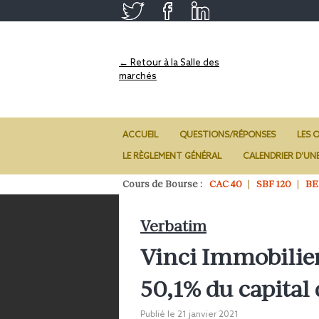
← Retour à la Salle des
marchés
ACCUEIL
QUESTIONS/RÉPONSES
LES O
LE RÈGLEMENT GÉNÉRAL
CALENDRIER D’UN
Cours de Bourse :
CAC 40
SBF 120
BE
Verbatim
Vinci Immobilier
50,1% du capital
Publié le
21 janvier 2021