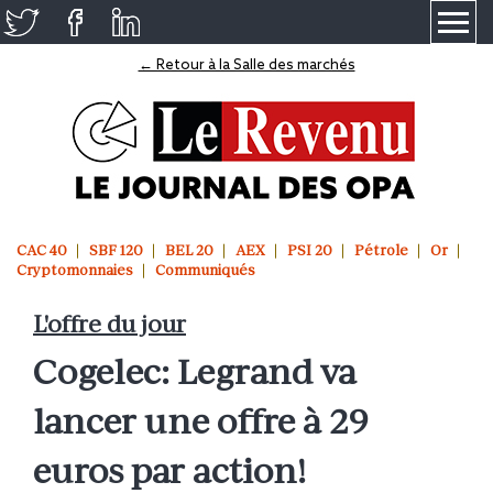
≡
← Retour à la Salle des marchés
CAC 40
SBF 120
BEL 20
AEX
PSI 20
Pétrole
Or
Cryptomonnaies
Communiqués
L'offre du jour
Cogelec: Legrand va
lancer une offre à 29
euros par action!