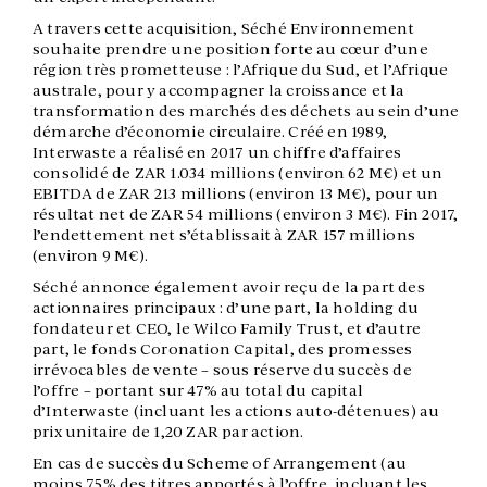
A travers cette acquisition, Séché Environnement
souhaite prendre une position forte au cœur d’une
région très prometteuse : l’Afrique du Sud, et l’Afrique
australe, pour y accompagner la croissance et la
transformation des marchés des déchets au sein d’une
démarche d’économie circulaire. Créé en 1989,
Interwaste a réalisé en 2017 un chiffre d’affaires
consolidé de ZAR 1.034 millions (environ 62 M€) et un
EBITDA de ZAR 213 millions (environ 13 M€), pour un
résultat net de ZAR 54 millions (environ 3 M€). Fin 2017,
l’endettement net s’établissait à ZAR 157 millions
(environ 9 M€).
Séché annonce également avoir reçu de la part des
actionnaires principaux : d’une part, la holding du
fondateur et CEO, le Wilco Family Trust, et d’autre
part, le fonds Coronation Capital, des promesses
irrévocables de vente – sous réserve du succès de
l’offre – portant sur 47% au total du capital
d’Interwaste (incluant les actions auto-détenues) au
prix unitaire de 1,20 ZAR par action.
En cas de succès du Scheme of Arrangement (au
moins 75% des titres apportés à l’offre, incluant les