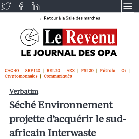
≡
← Retour à la Salle des marchés
CAC 40
SBF 120
BEL 20
AEX
PSI 20
Pétrole
Or
Cryptomonnaies
Communiqués
Verbatim
Séché Environnement
projette d’acquérir le sud-
africain Interwaste