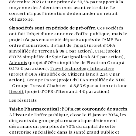
décembre 2023 et une prime de 50,5% par rapport à la
moyenne des 3 derniers mois avant cette date. Le
concert n’a pas l’intention de demander un retrait
obligatoire.
Six sociétés sont en période de pré-offre
. Ces sociétés
ont fait l’objet d’une annonce d’offre publique, mais le
projet n’a pas encore été déposé auprès de l’AMF. Par
ordre d’apparition, il s’agit de
Tipiak
(projet d’OPA
simplifiée de Terrena à 88 € par action),
CIFE
(projet
d’OPA simplifiée de Spie Batignolles à 61 € par action),
Adeunis
(projet d’OPA simplifiée de Flexitron Group à
0,175 € par action),
Travel technology Interactive
(projet d’OPA simplifiée de CitizenPlane à 2,34 € par
action),
Groupe Parot
(projet d’OPA simplifiée de NDK
– Groupe Tressol-Chabrier – à 8,83 € par action) et donc
Itesoft
(projet d’OPR d’Iteman à 4 € par action).
Les résultats
Taisho Pharmaceutical : l’OPA est couronnée de succès
.
A l’issue de l’offre publique, close le 15 janvier 2024, les
dirigeants du groupe pharmaceutique détiennent
désormais un peu plus de 70% du capital de cette
entreprise spécialisée dans la santé grand public et