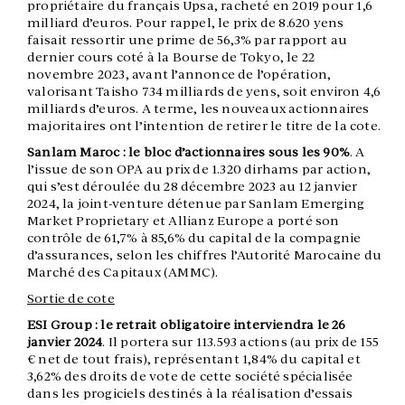
propriétaire du français Upsa, racheté en 2019 pour 1,6
milliard d’euros. Pour rappel, le prix de 8.620 yens
faisait ressortir une prime de 56,3% par rapport au
dernier cours coté à la Bourse de Tokyo, le 22
novembre 2023, avant l’annonce de l’opération,
valorisant Taisho 734 milliards de yens, soit environ 4,6
milliards d’euros. A terme, les nouveaux actionnaires
majoritaires ont l’intention de retirer le titre de la cote.
Sanlam Maroc : le bloc d’actionnaires sous les 90%
. A
l’issue de son OPA au prix de 1.320 dirhams par action,
qui s’est déroulée du 28 décembre 2023 au 12 janvier
2024, la joint-venture détenue par Sanlam Emerging
Market Proprietary et Allianz Europe a porté son
contrôle de 61,7% à 85,6% du capital de la compagnie
d’assurances, selon les chiffres l’Autorité Marocaine du
Marché des Capitaux (AMMC).
Sortie de cote
ESI Group : le retrait obligatoire interviendra le 26
janvier 2024
. Il portera sur 113.593 actions (au prix de 155
€ net de tout frais), représentant 1,84% du capital et
3,62% des droits de vote de cette société spécialisée
dans les progiciels destinés à la réalisation d’essais