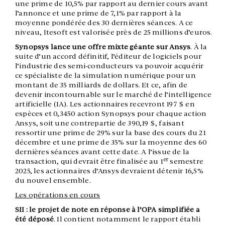
une prime de 10,5% par rapport au dernier cours avant
l’annonce et une prime de 7,1% par rapport à la
moyenne pondérée des 30 dernières séances. A ce
niveau, Itesoft est valorisée près de 25 millions d’euros.
Synopsys lance une offre mixte géante sur Ansys
. À la
suite d’un accord définitif, l’éditeur de logiciels pour
l’industrie des semi-conducteurs va pouvoir acquérir
ce spécialiste de la simulation numérique pour un
montant de 35 milliards de dollars. Et ce, afin de
devenir incontournable sur le marché de l’intelligence
artificielle (IA).
Les actionnaires recevront 197 $ en
espèces et 0,3450 action Synopsys pour chaque action
Ansys, soit une contrepartie de 390,19 $, faisant
ressortir une prime de 29% sur la base des cours du 21
décembre et une prime de 35% sur la moyenne des 60
dernières séances avant cette date. A l’issue de la
er
transaction, qui devrait être finalisée au 1
semestre
2025, les actionnaires d’Ansys devraient détenir 16,5%
du nouvel ensemble.
Les opérations en cours
SII : le projet de note en réponse à l’OPA simplifiée a
été déposé
. Il contient notamment le rapport établi