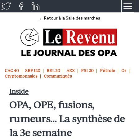
≡
← Retour à la Salle des marchés
CAC 40
SBF 120
BEL 20
AEX
PSI 20
Pétrole
Or
Cryptomonnaies
Communiqués
Inside
OPA, OPE, fusions,
rumeurs… La synthèse de
la 3e semaine