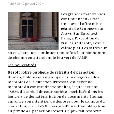
Publié le
19 janvier 2024
Les grandes manœuvres
continuent aux Etats-
Unis, avec l’offre mixte
géante de Synopsys sur
Ansys. Sur Euronext
Paris, à l’exception de
l’OPR sur Itesoft, c’est le
calme plat. Les offres sur
SII et Chargeurs continuent toutefois leur bonhomme
de chemin en attendant le feu vert de l’AMF.
Les nouveautés
Itesoft : offre publique de retrait à 4 € par action
.
Iteman, holding qui regroupe des managers et des
membres de la direction d’Itesoft, est devenue
membre du concert d’actionnaires, lequel détient
95,62% du capital de
cette société spécialisée dans les
logiciels de dématérialisation de documents.
Iteman
annonce son intention de déposer pour le compte du
concert un projet d’OPR assorti d’un retrait obligatoire
au prix de 4 € par action Itesoft. Ce prix fait ressortir